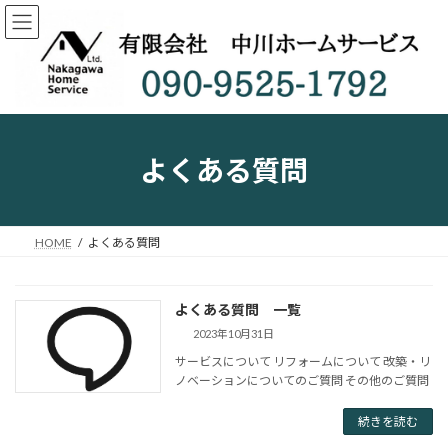
コ
ナ
ン
ビ
テ
ゲ
ン
ー
ツ
シ
へ
ョ
ス
ン
キ
に
よくある質問
ッ
移
プ
動
HOME
よくある質問
よくある質問 一覧
2023年10月31日
サービスについて リフォームについて 改築・リ
ノベーションについてのご質問 その他のご質問
続きを読む