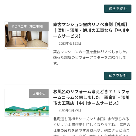
続きを読む
築古マンション室内リノベ事例【札幌】
その他工事（施工事例）
｜滝川・深川・旭川の工事なら【中川ホ
ームサービス】
2025年6月25日
築古マンションの一室を全体リノベしました。
蘇った部屋のビフォーアフターをご紹介しま
す。
続きを読む
お風呂のリフォーム考えどき？！リフォ
お知らせ
ームコラム公開しました｜雨竜町・深川
市の工務店【中川ホームサービス】
2025年5月29日
北海道も田植えシーズン！水田に水が張られる
といよいよ農作業も忙しくなりますね。 毎日の
仕事の疲れを癒やすお風呂や、朝にさっと済ま