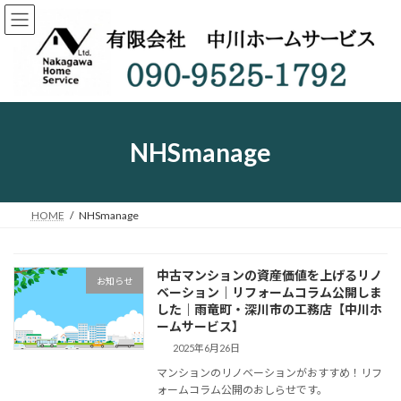
コ
ナ
ン
ビ
テ
ゲ
ン
ー
ツ
シ
へ
ョ
ス
ン
キ
に
NHSmanage
ッ
移
プ
動
HOME
NHSmanage
中古マンションの資産価値を上げるリノ
お知らせ
ベーション｜リフォームコラム公開しま
した｜雨竜町・深川市の工務店【中川ホ
ームサービス】
2025年6月26日
マンションのリノベーションがおすすめ！リフ
ォームコラム公開のおしらせです。